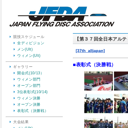
競技スケジュール
【第３７回全日本アルテ
全ディビジョン
メン(Ult)
[37th_alljapan]
ウィメン(Ult)
■表彰式（決勝戦）
ギャラリー
開会式(10/13）
ウィメン部門
オープン部門
3位表彰式(10/14)
ウィメン決勝
オープン決勝
表彰式（決勝戦）
大会結果