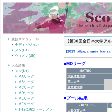
競技スケジュール
【第30回全日本大学ア
全ディビジョン
メン(Ult)
ウィメン(Ult)
大会結果
メン(Ult)
MAリーグ
MBリーグ
MCリーグ
MDリーグ
MEリーグ
MFリーグ
1-12位決定トーナメン