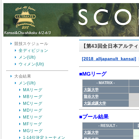
競技スケジュール
【第43回全日本アルテ
全ディビジョン
メン(Ult)
ウィメン(Ult)
大会結果
メン(Ult)
MAリーグ
MBリーグ
MCリーグ
MDリーグ
MEリーグ
MFリーグ
MGリーグ
1-14位決定トーナメン