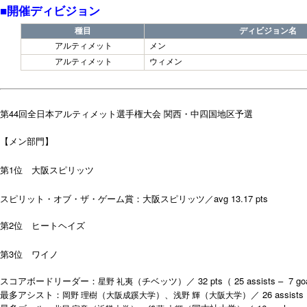
■開催ディビジョン
種目
ディビジョン名
アルティメット
メン
アルティメット
ウィメン
44
関西・中四国
第
回全日本アルティメット選手権大会
地区予選
【メン部門】
1
第
位 大阪スピリッツ
avg 13.17 pts
スピリット・オブ・ザ・ゲーム賞：大阪スピリッツ／
2
第
位 ヒートヘイズ
3
第
位 ワイノ
32 pts
25 assists –
7
go
スコアボードリーダー：
（チベッツ
）／
（
星野 礼夷
26 assists
最多アシスト：
（
）、
（
）／
岡野 理樹
大阪成蹊大学
浅野 輝
大阪大学