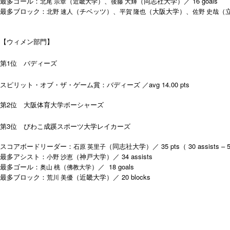
16 goals
最多ゴール：
（
）、
（同志社大学）／
北尾 宗章
近畿大学
後藤 大輝
最多ブロック：
（チベッツ）、
（大阪大学）、
（
北野 速人
平賀 隆也
佐野 史哉
【ウィメン部門】
1
第
位 バディーズ
avg 14.00 pts
スピリット・オブ・ザ・ゲーム賞：
バディーズ
／
2
第
位 大阪体育大学ボーシャーズ
3
第
位 びわこ成蹊スポーツ大学レイカーズ
35 pts
30 assists –
スコアボードリーダー：
（同志社大学
）
／
（
石原 英里子
34 assists
最多アシスト：
（神戸大学
）
／
小野 沙恵
18
goals
最多ゴール：
（
）／
奥山 桃
佛教大学
20 blocks
最多ブロック：
（近畿大学）／
荒川 美優