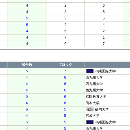
4
2
6
4
3
5
5
3
5
6
4
4
4
6
2
4
7
1
4
0
7
試合数
ブロック
5
7
沖縄国際大学
4
6
西九州大学
4
6
西九州大学
4
6
西九州大学
5
6
福岡教育大学
4
6
熊本大学
6
5
福岡大学
4
5
宮崎大学
5
5
沖縄国際大学
4
5
西九州大学