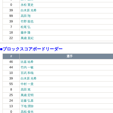
0
永松 寛史
39
白木原 光希
99
高田 翔
39
竹野 龍也
7
松尾 弘
18
藤井 隆
22
萬歳 直紀
■ブロックスコアボードリーダー
#
選手
46
比嘉 祐希
44
竹内 一敏
10
百武 和哉
39
白木原 光希
55
中村 一貴
8
高田 篤
25
萬歳 宏明
24
近藤 弘基
13
下地 潤弥
0
高椋 俊光