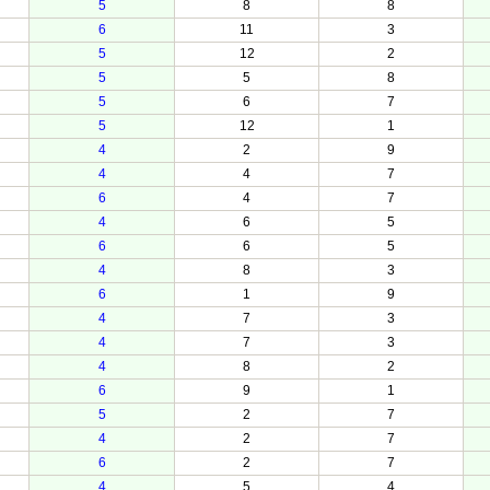
5
8
8
6
11
3
5
12
2
5
5
8
5
6
7
5
12
1
4
2
9
4
4
7
6
4
7
4
6
5
6
6
5
4
8
3
6
1
9
4
7
3
4
7
3
4
8
2
6
9
1
5
2
7
4
2
7
6
2
7
4
5
4