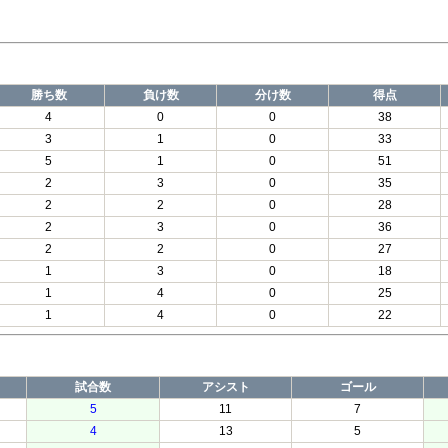
勝ち数
負け数
分け数
得点
4
0
0
38
3
1
0
33
5
1
0
51
2
3
0
35
2
2
0
28
2
3
0
36
2
2
0
27
1
3
0
18
1
4
0
25
1
4
0
22
試合数
アシスト
ゴール
5
11
7
4
13
5