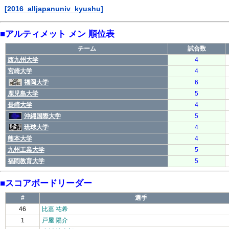
[2016_alljapanuniv_kyushu]
■アルティメット メン 順位表
チーム
試合数
西九州大学
4
宮崎大学
4
福岡大学
6
鹿児島大学
5
長崎大学
4
沖縄国際大学
5
琉球大学
4
熊本大学
4
九州工業大学
5
福岡教育大学
5
■スコアボードリーダー
#
選手
46
比嘉 祐希
1
戸屋 陽介