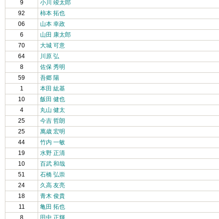
9
小川 竣太郎
92
柿本 拓也
06
山本 幸政
6
山田 康太郎
70
大城 可意
64
川原 弘
8
佐保 秀明
59
吾郷 陽
1
本田 紘基
10
飯田 健也
4
丸山 健太
25
今吉 哲朗
25
萬歳 宏明
44
竹内 一敏
19
水野 正清
10
百武 和哉
51
石橋 弘崇
24
久高 友亮
18
青木 俊貴
11
亀田 拓也
8
田中 正輝